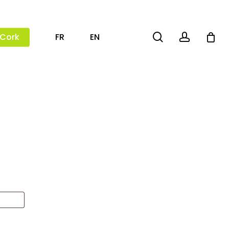
search
account
 Cork
FR
EN