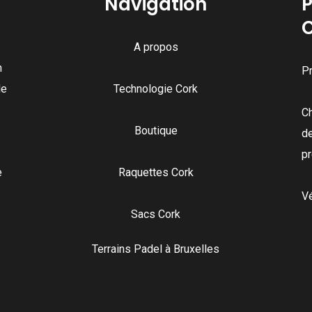
Navigation
P
A propos
n
Pr
de
Technologie Cork
C
Boutique
de
pr
e
Raquettes Cork
Vé
Sacs Cork
Terrains Padel à Bruxelles