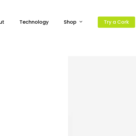
Shop
ut
Technology
Try a Cork