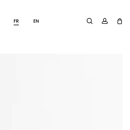
search
account
FR
EN