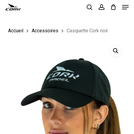
Men
Skip
to
search
account
Close
main
Menu
Accueil
Accessoires
Casquette Cork noir
content