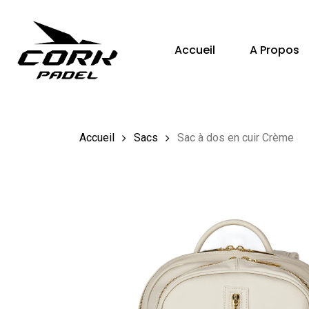
Skip
to
Accueil
A Propos
main
content
Hit enter to search or ESC to close
Accueil
Sacs
Sac à dos en cuir Crème