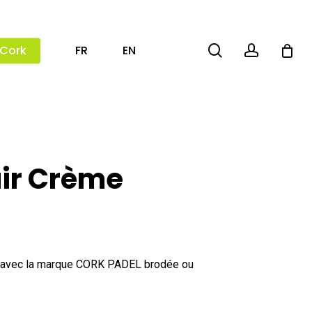
search
account
 Cork
FR
EN
uir Crème
le, avec la marque CORK PADEL brodée ou