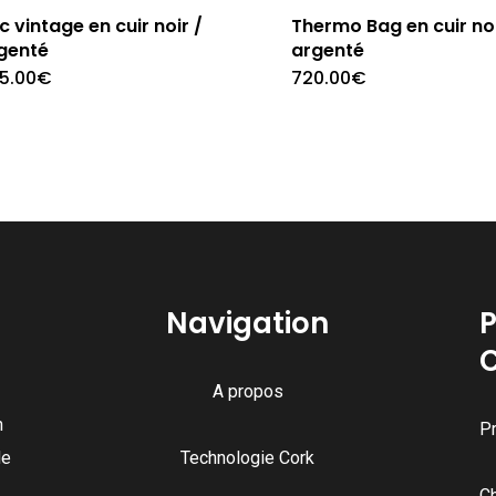
c vintage en cuir noir /
Thermo Bag en cuir noi
genté
argenté
5.00
€
720.00
€
Navigation
P
A propos
n
Pr
de
Technologie Cork
C