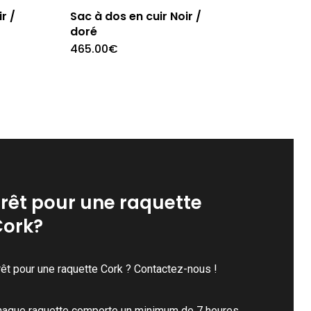
r /
Sac à dos en cuir Noir /
doré
465.00
€
rêt pour une raquette
Cork?
êt pour une raquette Cork ? Contactez-nous !
haque raquette comporte un minimum de 7 heures