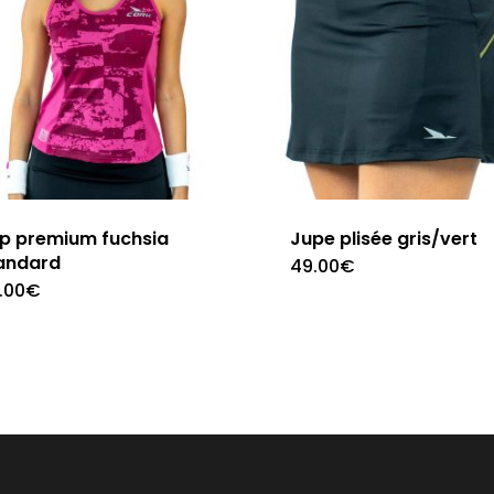
p premium fuchsia
Jupe plisée gris/vert
andard
49.00
€
This
.00
€
This
produc
product
has
has
multipl
multiple
variants
variants.
The
The
option
options