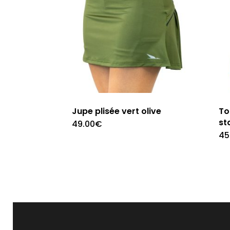
Jupe plisée vert olive
To
st
49.00
€
This
45
product
has
multiple
variants.
The
options