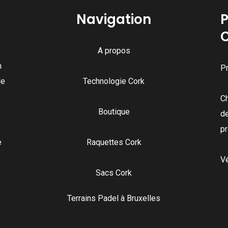
may
may
Navigation
P
be
be
chosen
chosen
on
A propos
on
the
n
Pr
the
produc
de
Technologie Cork
product
page
C
page
Boutique
de
pr
e
Raquettes Cork
Vé
Sacs Cork
Terrains Padel à Bruxelles