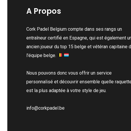
may
A Propos
be
chosen
on
Cork Padel Belgium compte dans ses rangs un
the
entraîneur certifié en Espagne, qui est également u
product
ancien joueur du top 15 belge et vétéran capitaine 
page
l'équipe belge.
Nous pouvons donc vous offrir un service
personnalisé et découvrir ensemble quelle raquett
est la plus adaptée à votre style de jeu.
info@corkpadel.be