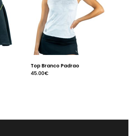
Top Branco Padrao
45.00
€
This
t
product
has
e
multiple
.
variants.
The
s
options