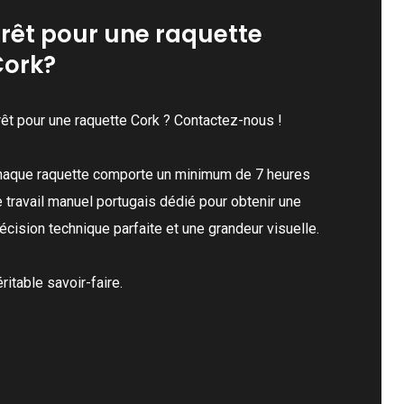
may
rêt pour une raquette
be
Cork?
chosen
on
the
êt pour une raquette Cork ? Contactez-nous !
t
product
page
haque raquette comporte un minimum de 7 heures
 travail manuel portugais dédié pour obtenir une
écision technique parfaite et une grandeur visuelle.
ritable savoir-faire.