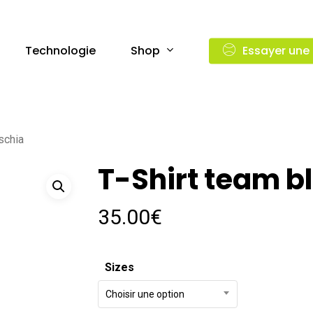
Shop
Technologie
Essayer une
schia
T-Shirt team b
35.00
€
Sizes
Choisir une option