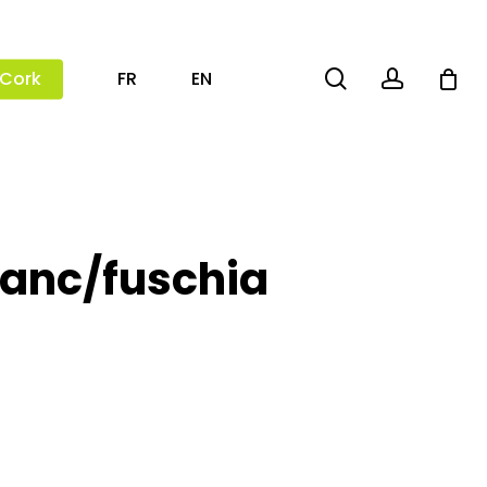
search
account
 Cork
FR
EN
lanc/fuschia