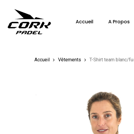
Skip
to
Accueil
A Propos
main
content
Hit enter to search or ESC to close
Accueil
Vêtements
T-Shirt team blanc/fu