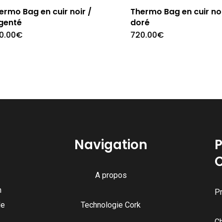
ermo Bag en cuir noir /
Thermo Bag en cuir noi
genté
doré
0.00
€
720.00
€
Navigation
P
A propos
n
Pr
de
Technologie Cork
C