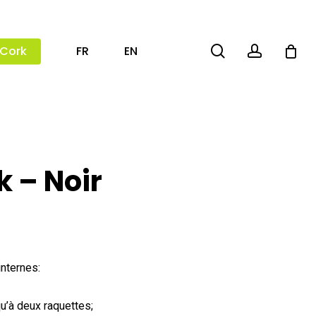
search
account
 Cork
FR
EN
 – Noir
internes:
u’à deux raquettes;