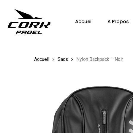
Skip
to
Accueil
A Propos
main
content
Hit enter to search or ESC to close
Accueil
Sacs
Nylon Backpack – Noir