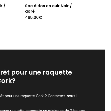
r /
Sac à dos en cuir Noir /
doré
465.00
€
rêt pour une raquette
Cork?
êt pour une raquette Cork ? Contactez-nous !
haque raquette comporte un minimum de 7 heures