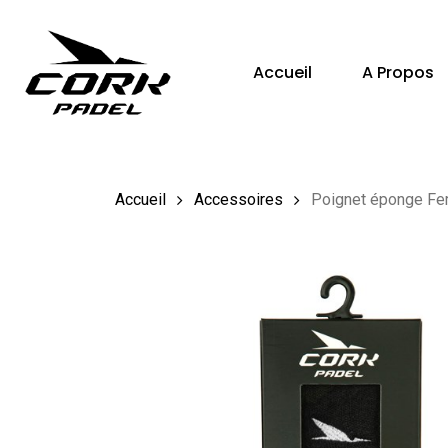
Skip
to
Accueil
A Propos
main
content
Hit enter to search or ESC to close
Accueil
Accessoires
Poignet éponge Fe