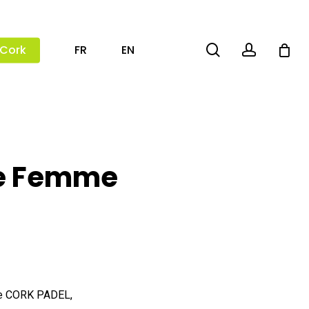
search
account
 Cork
FR
EN
ge Femme
e CORK PADEL,