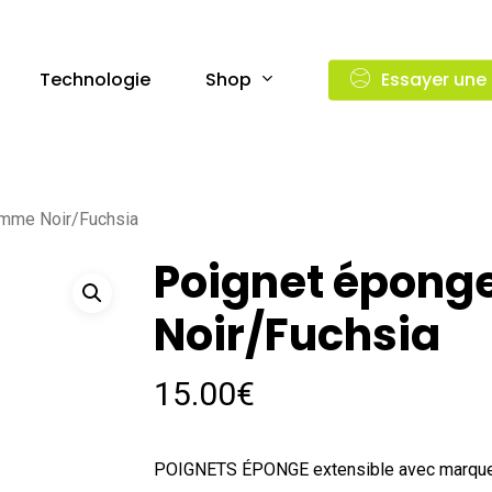
Shop
Technologie
Essayer une
mme Noir/Fuchsia
Poignet épon
Noir/Fuchsia
15.00
€
POIGNETS ÉPONGE extensible avec marqu