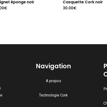
ignet éponge noir
Casquette Cork noir
.00
€
30.00
€
Navigation
P
A propos
n
Pr
de
Technologie Cork
C