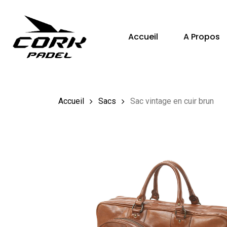
Skip
to
Accueil
A Propos
main
content
Hit enter to search or ESC to close
Accueil
Sacs
Sac vintage en cuir brun