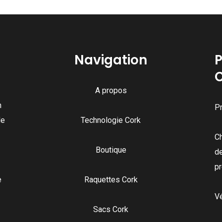
Navigation
P
A propos
n
Pr
de
Technologie Cork
C
Boutique
de
pr
e
Raquettes Cork
Vé
Sacs Cork