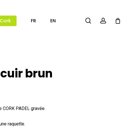
search
account
 Cork
FR
EN
cuir brun
rque CORK PADEL gravée.
une raquette.