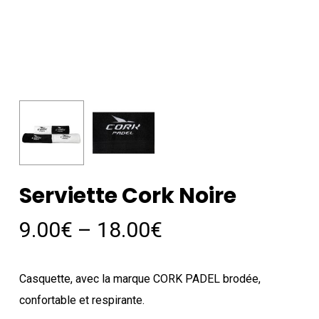
Serviette Cork Noire
Price
9.00
€
–
18.00
€
range:
9.00€
Casquette, avec la marque CORK PADEL brodée,
through
confortable et respirante.
18.00€