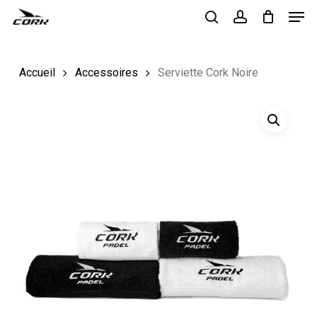
Men
Skip
to
search
account
Close
main
Menu
Accueil
Accessoires
Serviette Cork Noire
content