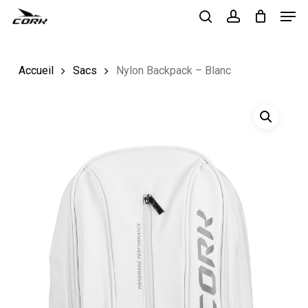
Men
Skip
to
search
account
Close
main
Menu
Accueil
Sacs
Nylon Backpack – Blanc
content